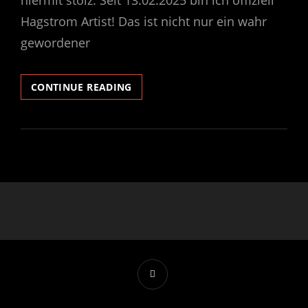
hiermit stolz: Seit 13.02.2025 bin ich offiziell
Hagstrom Artist! Das ist nicht nur ein wahr
gewordener
HEAVY
CONTINUE READING
ELVIZZ
X
HAGSTROM
GUITARS